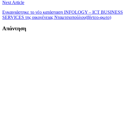
Next Article
Εγκαινιάστηκε το νέο κατάσταση INFOLOGY – ICT BUSINESS
SERVICES της οικογένειας Νταμτσιοπούλου(βίντεο-φωτο)
Απάντηση