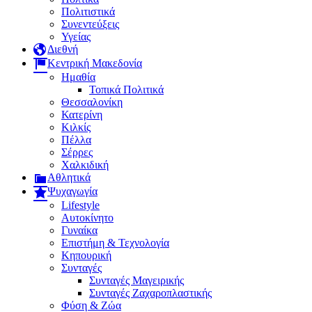
Πολιτιστικά
Συνεντεύξεις
Υγείας
Διεθνή
Κεντρική Μακεδονία
Ημαθία
Τοπικά Πολιτικά
Θεσσαλονίκη
Κατερίνη
Κιλκίς
Πέλλα
Σέρρες
Χαλκιδική
Αθλητικά
Ψυχαγωγία
Lifestyle
Αυτοκίνητο
Γυναίκα
Επιστήμη & Τεχνολογία
Κηπουρική
Συνταγές
Συνταγές Μαγειρικής
Συνταγές Ζαχαροπλαστικής
Φύση & Ζώα