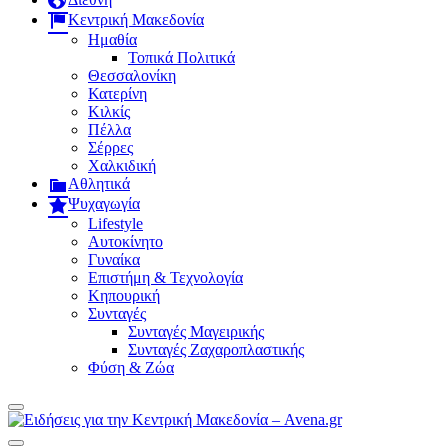
Κεντρική Μακεδονία
Ημαθία
Τοπικά Πολιτικά
Θεσσαλονίκη
Κατερίνη
Κιλκίς
Πέλλα
Σέρρες
Χαλκιδική
Αθλητικά
Ψυχαγωγία
Lifestyle
Αυτοκίνητο
Γυναίκα
Επιστήμη & Τεχνολογία
Κηπουρική
Συνταγές
Συνταγές Μαγειρικής
Συνταγές Ζαχαροπλαστικής
Φύση & Ζώα