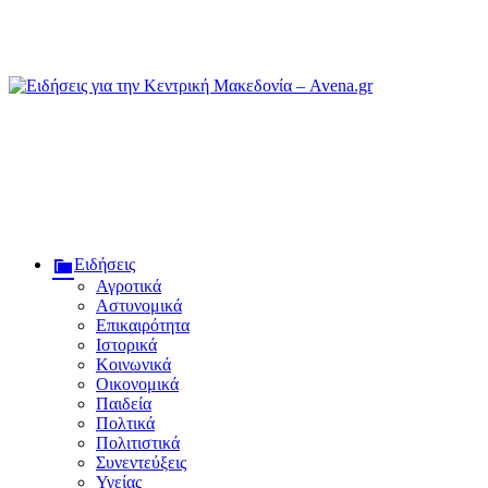
Ειδήσεις για την Κεντρική Μακεδονία – Avena.gr
Ειδήσεις
Αγροτικά
Αστυνομικά
Επικαιρότητα
Ιστορικά
Κοινωνικά
Οικονομικά
Παιδεία
Πολτικά
Πολιτιστικά
Συνεντεύξεις
Υγείας