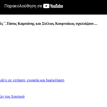
ές΄΄.Τάσος Καμπάνης και Στέλιος Κουρνιάκος σχολιάζουν…
άζει σε εστίαση, εργασία και διασκέδαση
ών του Λουτρού