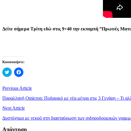
Δείτε σήμερα Τρίτη εδώ στις 9+40 την εκπομπή ”Πρωινές Ματι
Κοινοποιήστε:
Κλικ
Πατήστε
για
για
κοινοποίηση
κοινοποίηση
στο
στο
Twitter(Ανοίγει
Facebook(Ανοίγει
Πλοήγηση
Previous Article
σε
σε
νέο
νέο
άρθρων
παράθυρο)
παράθυρο)
Παραλλαγή Omicron: Ποδαρικό με νέα μέτρα στις 3 Γενάρη – Τι αλλ
Next Article
Δυστύχημα με νεκρό στη διασταύρωση των σιδηροδρομικών γραμμ
Απάντηση