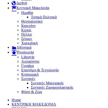
Διεθνή
Κεντρική Μακεδονία
Ημαθία
Τοπικά Πολιτικά
Θεσσαλονίκη
Κατερίνη
Κιλκίς
Πέλλα
Σέρρες
Χαλκιδική
Αθλητικά
Ψυχαγωγία
Lifestyle
Αυτοκίνητο
Γυναίκα
Επιστήμη & Τεχνολογία
Κηπουρική
Συνταγές
Συνταγές Μαγειρικής
Συνταγές Ζαχαροπλαστικής
Φύση & Ζώα
Home
ΚΕΝΤΡΙΚΗ ΜΑΚΕΔΟΝΙΑ