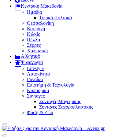
Κεντρική Μακεδονία
Ημαθία
Τοπικά Πολιτικά
Θεσσαλονίκη
Κατερίνη
Κιλκίς
Πέλλα
Σέρρες
Χαλκιδική
Αθλητικά
Ψυχαγωγία
Lifestyle
Αυτοκίνητο
Γυναίκα
Επιστήμη & Τεχνολογία
Κηπουρική
Συνταγές
Συνταγές Μαγειρικής
Συνταγές Ζαχαροπλαστικής
Φύση & Ζώα