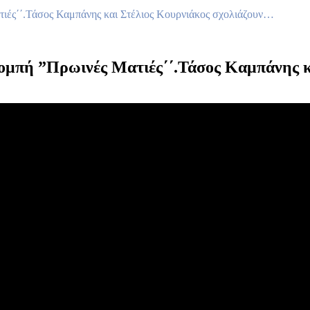
τιές΄΄.Τάσος Καμπάνης και Στέλιος Κουρνιάκος σχολιάζουν…
πομπή ”Πρωινές Ματιές΄΄.Τάσος Καμπάνης 